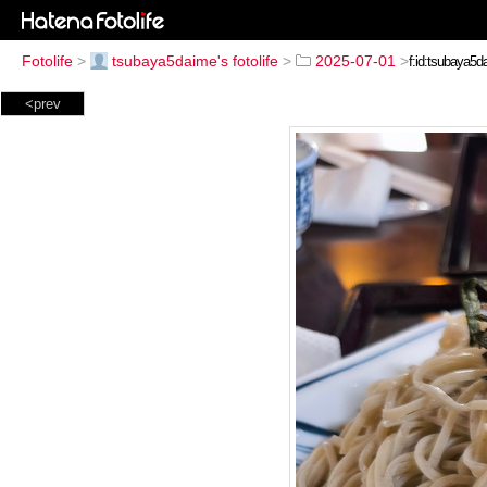
Fotolife
>
tsubaya5daime's fotolife
>
2025-07-01
>
<prev