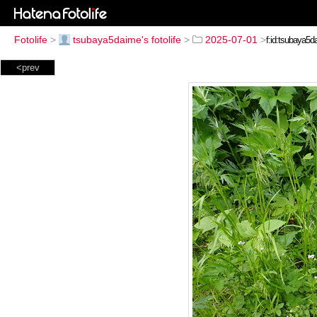
Fotolife
>
tsubaya5daime's fotolife
>
2025-07-01
>
<prev