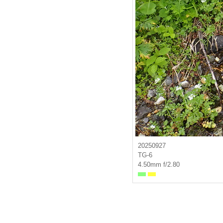
20250927
TG-6
4.50mm f/2.80