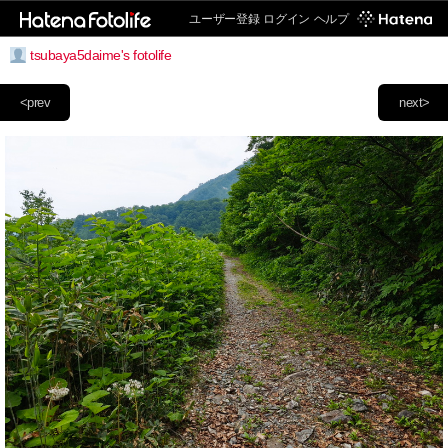
ユーザー登録
ログイン
ヘルプ
tsubaya5daime's fotolife
<prev
next>