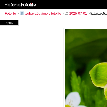
Fotolife
>
tsubaya5daime's fotolife
>
2025-07-01
>
<prev