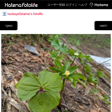
ユーザー登録
ログイン
ヘルプ
tsubaya5daime's fotolife
<prev
next>