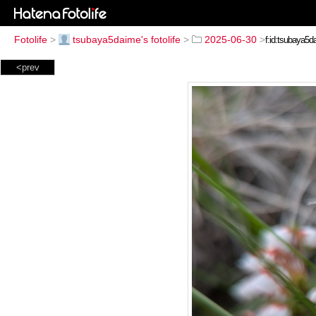
Fotolife
>
tsubaya5daime's fotolife
>
2025-06-30
>
<prev