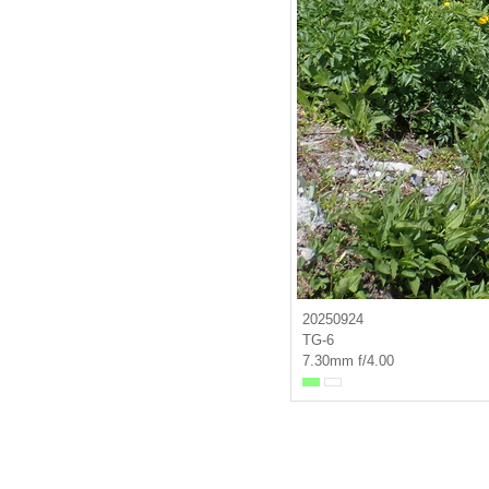
20250924
TG-6
7.30mm f/4.00