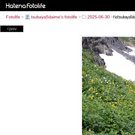
Fotolife
>
tsubaya5daime's fotolife
>
2025-06-30
>
<prev