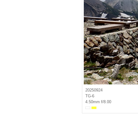
20250924
TG-6
4.50mm f/8.00