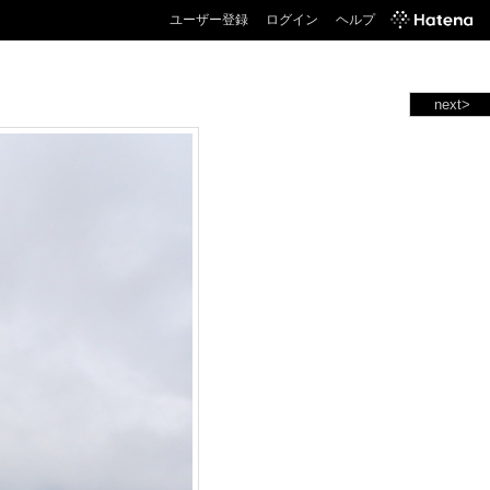
ユーザー登録
ログイン
ヘルプ
next>