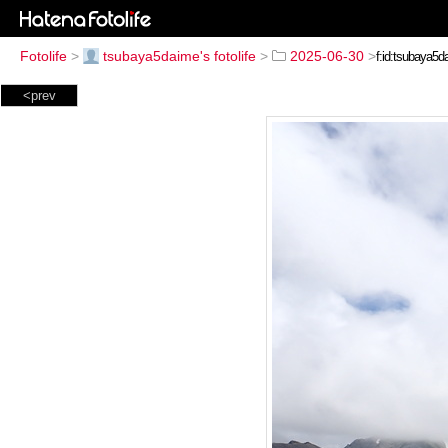
Fotolife
>
tsubaya5daime's fotolife
>
2025-06-30
>
<prev