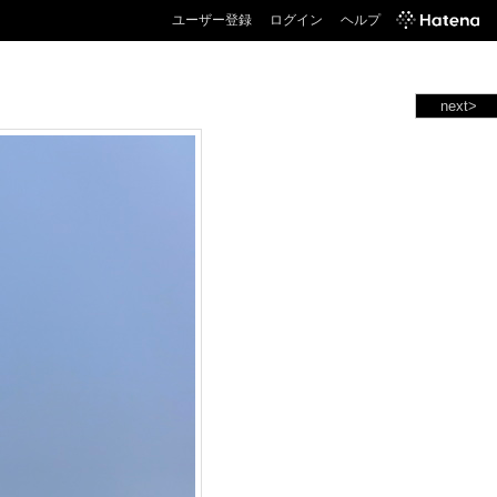
ユーザー登録
ログイン
ヘルプ
next>