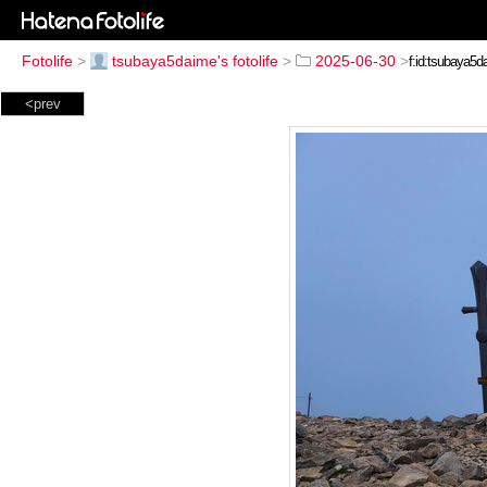
Fotolife
>
tsubaya5daime's fotolife
>
2025-06-30
>
<prev