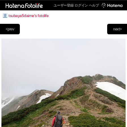
ユーザー登録
ログイン
ヘルプ
tsubaya5daime's fotolife
<prev
next>