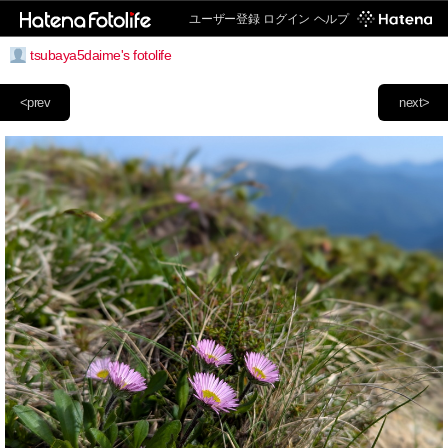
ユーザー登録
ログイン
ヘルプ
tsubaya5daime's fotolife
<prev
next>