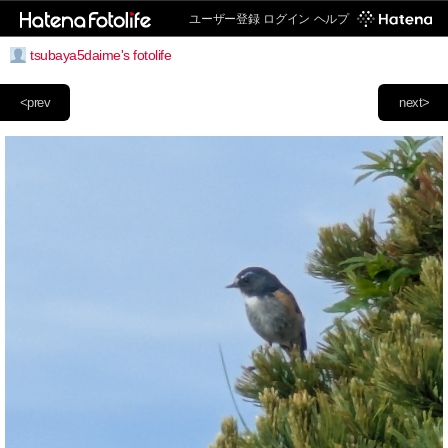
ユーザー登録
ログイン
ヘルプ
tsubaya5daime's fotolife
<prev
next>