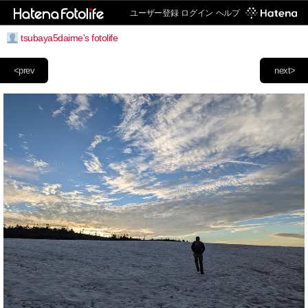
ユーザー登録
ログイン
ヘルプ
tsubaya5daime's fotolife
<prev
next>