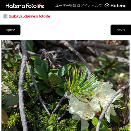
ユーザー登録
ログイン
ヘルプ
tsubaya5daime's fotolife
<prev
next>