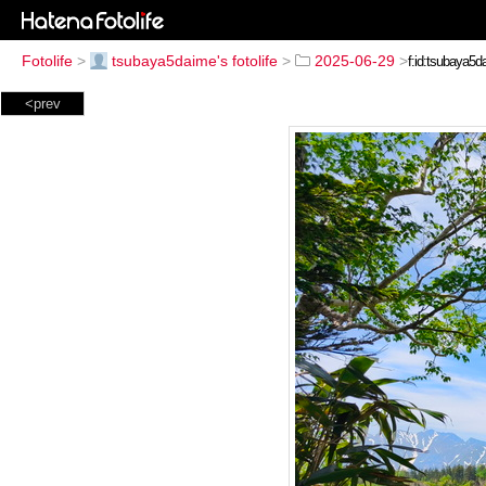
Fotolife
>
tsubaya5daime's fotolife
>
2025-06-29
>
<prev