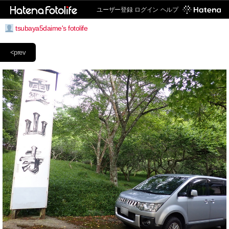
ユーザー登録
ログイン
ヘルプ
tsubaya5daime's fotolife
<prev