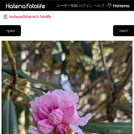
ユーザー登録
ログイン
ヘルプ
tsubaya5daime's fotolife
<prev
next>