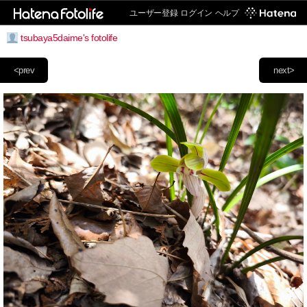
ユーザー登録
ログイン
ヘルプ
tsubaya5daime's fotolife
<prev
next>