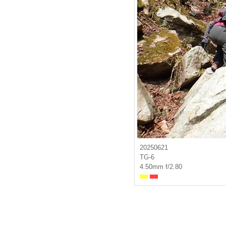
20250621
TG-6
4.50mm f/2.80