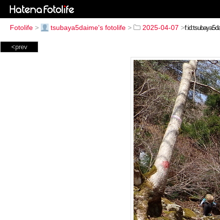
Fotolife
>
tsubaya5daime's fotolife
>
2025-04-07
>
<prev