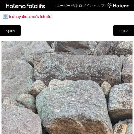
ユーザー登録
ログイン
ヘルプ
tsubaya5daime's fotolife
<prev
next>