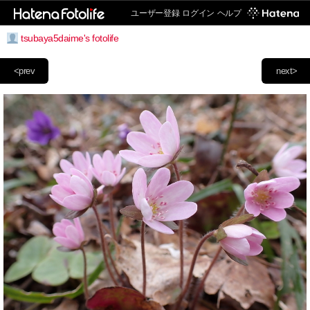
ユーザー登録
ログイン
ヘルプ
tsubaya5daime's fotolife
<prev
next>