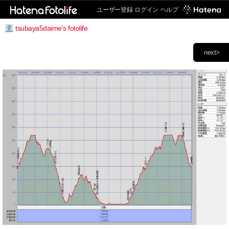
ユーザー登録
ログイン
ヘルプ
tsubaya5daime's fotolife
next>