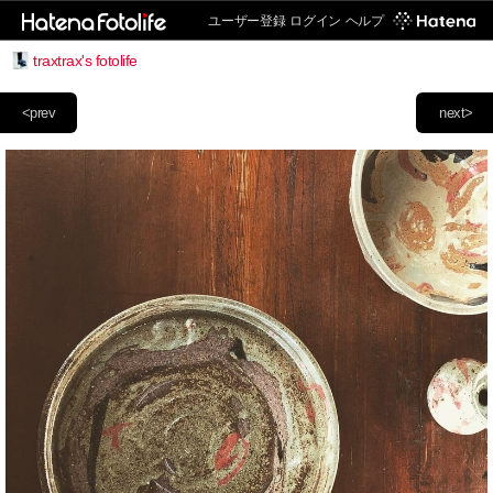
ユーザー登録
ログイン
ヘルプ
traxtrax's fotolife
<prev
next>