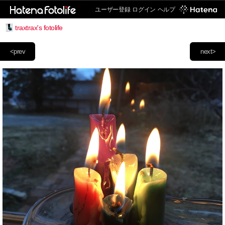
ユーザー登録
ログイン
ヘルプ
traxtrax's fotolife
<prev
next>