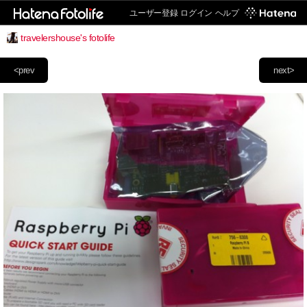
ユーザー登録
ログイン
ヘルプ
travelershouse's fotolife
<prev
next>