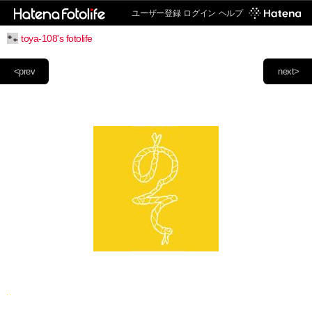
ユーザー登録
ログイン
ヘルプ
toya-108's fotolife
<prev
next>