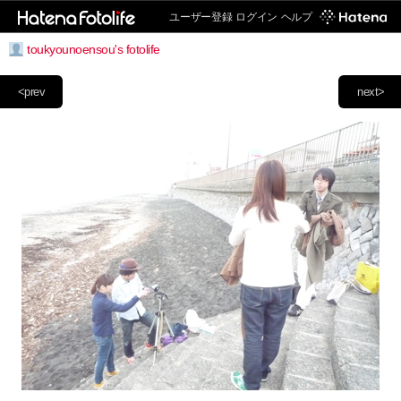
ユーザー登録
ログイン
ヘルプ
toukyounoensou's fotolife
<prev
next>