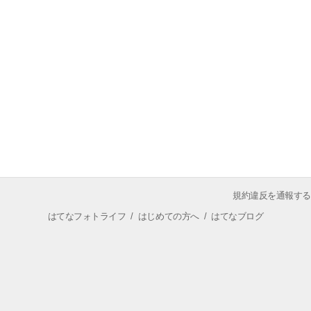
規約違反を通報する
はてなフォトライフ
/
はじめての方へ
/
はてなブログ