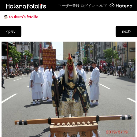
ユーザー登録
ログイン
ヘルプ
toukuro's fotolife
<prev
next>