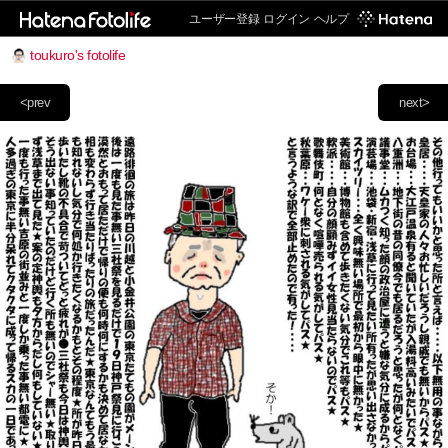
ユーザー登録
ログイン
ヘルプ
toukuro's fotolife
<prev
next>