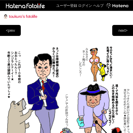
ユーザー登録
ログイン
ヘルプ
toukuro's fotolife
<prev
next>