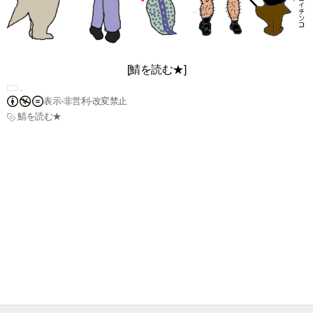
[鯖を読む★]
表示-非営利-改変禁止
鯖を読む★