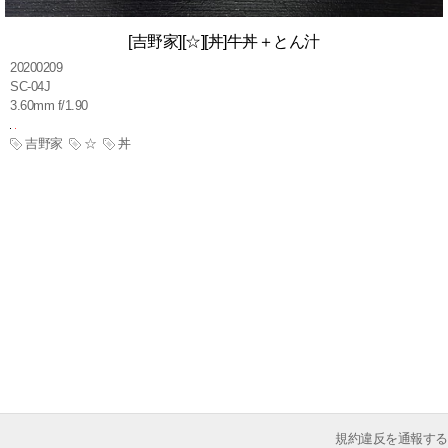
[吉野家][☆][丼]牛丼＋とん汁
20200209
SC-04J
3.60mm f/1.90
吉野家
☆
丼
規約違反を通報する