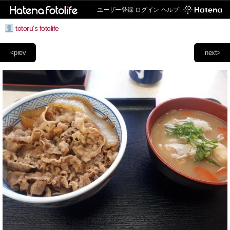
ユーザー登録
ログイン
ヘルプ
totoru's fotolife
<prev
next>