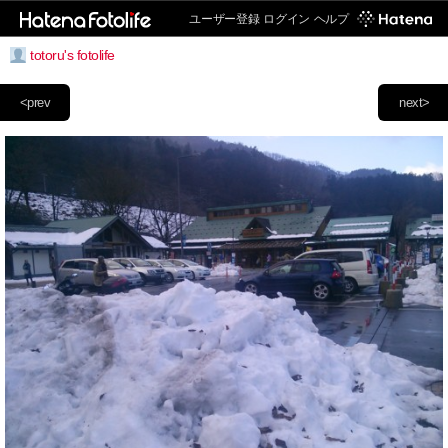
ユーザー登録
ログイン
ヘルプ
totoru's fotolife
<prev
next>