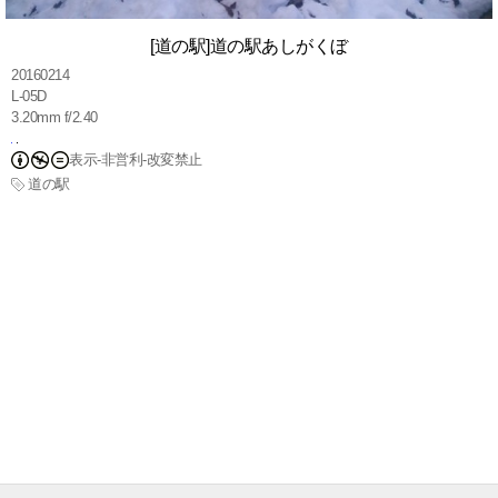
[道の駅]道の駅あしがくぼ
20160214
L-05D
3.20mm f/2.40
表示-非営利-改変禁止
道の駅