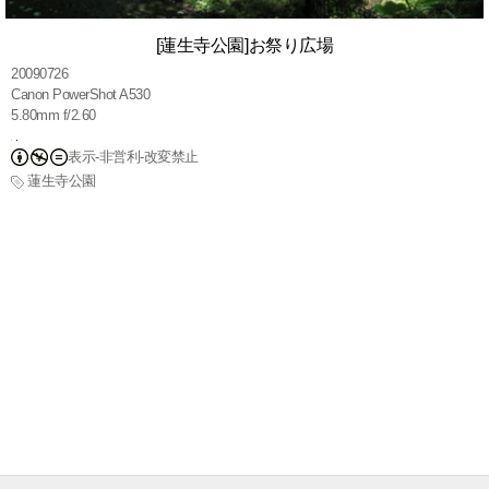
[蓮生寺公園]お祭り広場
20090726
Canon PowerShot A530
5.80mm f/2.60
表示-非営利-改変禁止
蓮生寺公園