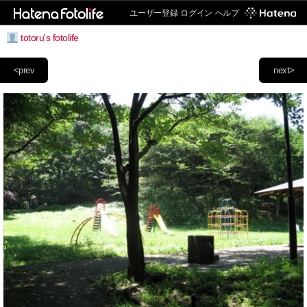
ユーザー登録
ログイン
ヘルプ
totoru's fotolife
<prev
next>