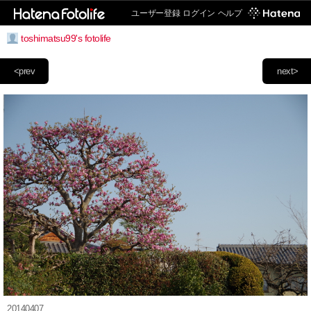
ユーザー登録
ログイン
ヘルプ
toshimatsu99's fotolife
<prev
next>
20140407