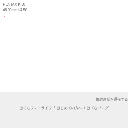
PENTAX K-30
48.00mm f/4.50
規約違反を通報する
はてなフォトライフ
/
はじめての方へ
/
はてなブログ