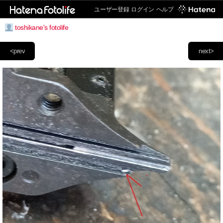
ユーザー登録
ログイン
ヘルプ
toshikane's fotolife
<prev
next>