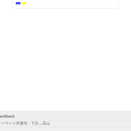
rackback
アーマード常勝寺 - 下呂→高山