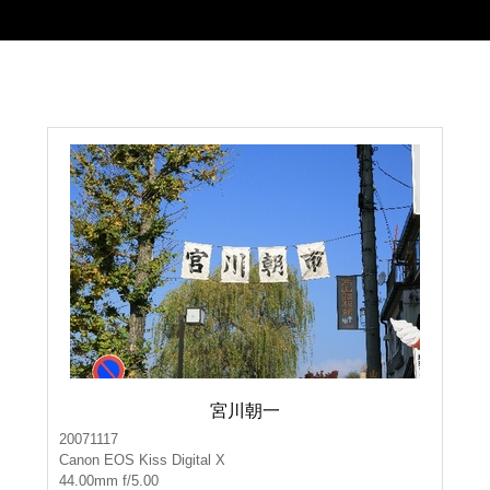
宮川朝一
20071117
Canon EOS Kiss Digital X
44.00mm f/5.00