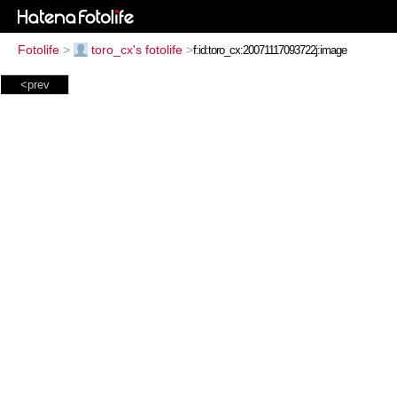
Fotolife
>
toro_cx's fotolife
>
<prev