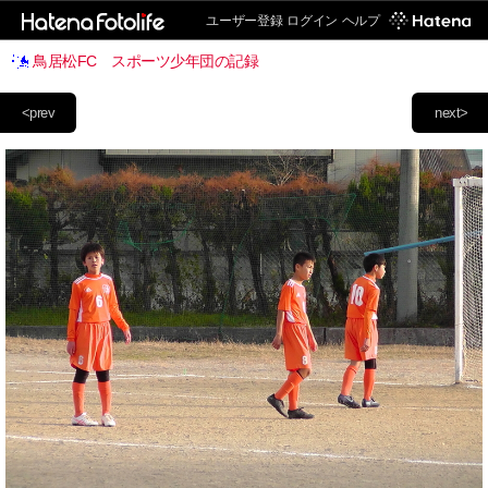
ユーザー登録
ログイン
ヘルプ
鳥居松FC スポーツ少年団の記録
<prev
next>