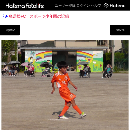
ユーザー登録
ログイン
ヘルプ
鳥居松FC スポーツ少年団の記録
<prev
next>