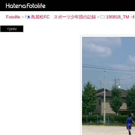
Fotolife
>
鳥居松FC スポーツ少年団の記録
>
190818_TM
>
<prev