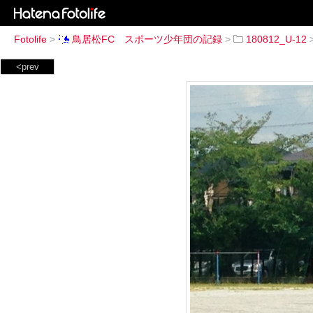
Fotolife
>
鳥居松FC スポーツ少年団の記録
>
180812_U-12
<prev