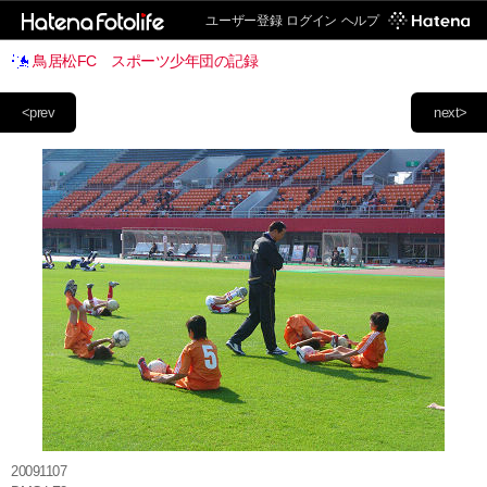
ユーザー登録
ログイン
ヘルプ
鳥居松FC スポーツ少年団の記録
<prev
next>
20091107