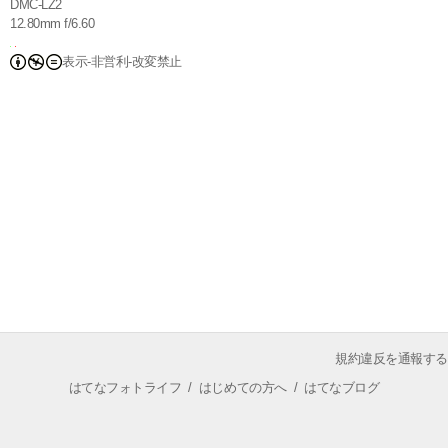
DMC-LZ2
12.80mm f/6.60
表示-非営利-改変禁止
規約違反を通報する
はてなフォトライフ
/
はじめての方へ
/
はてなブログ