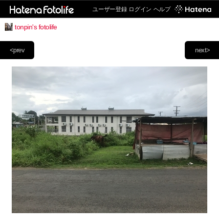
ユーザー登録
ログイン
ヘルプ
tonpin's fotolife
<prev
next>