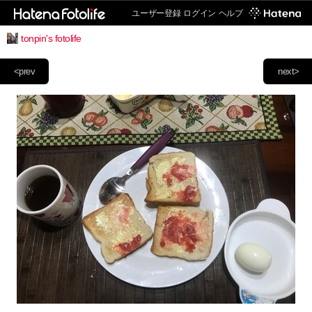
ユーザー登録
ログイン
ヘルプ
tonpin's fotolife
<prev
next>