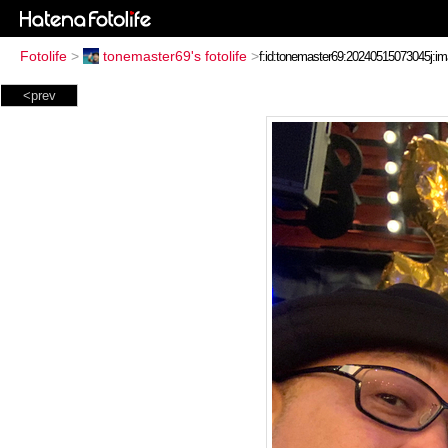
Fotolife
>
tonemaster69's fotolife
>
<prev