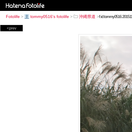
Fotolife
>
tommy0516's fotolife
>
沖縄県道
>
<prev