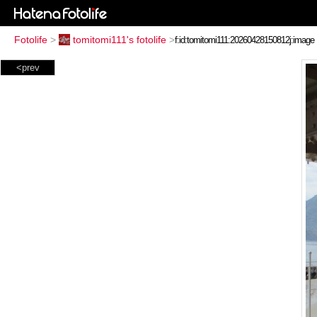
Fotolife
>
tomitomi111's fotolife
>
<prev