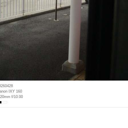
0260428
anon IXY 160
.20mm f/10.00