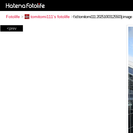
Fotolife
>
tomitomi111's fotolife
>
<prev