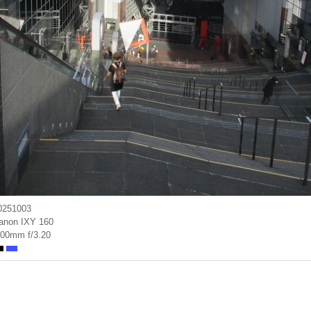
0251003
anon IXY 160
.00mm f/3.20