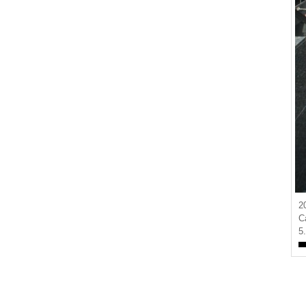
2
C
5