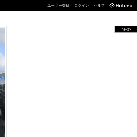
ユーザー登録
ログイン
ヘルプ
next>