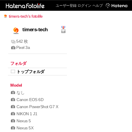
ユーザー登録
ログイン
ヘルプ
timers-tech's fotolife
timers-tech
542 枚
Pixel 3a
フォルダ
トップフォルダ
Model
なし
Canon EOS 6D
Canon PowerShot G7 X
NIKON 1 J1
Nexus 5
Nexus 5X