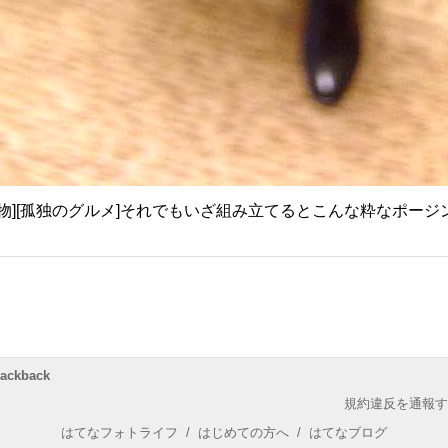
小物][孤独のグルメ]それでもいざ組み立てるとこんな粋なポージ
rackback
規約違反を通報す
はてなフォトライフ
/
はじめての方へ
/
はてなブログ