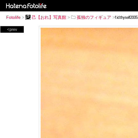
Fotolife
>
己【おれ】写真館
>
孤独のフィギュア
>
<prev