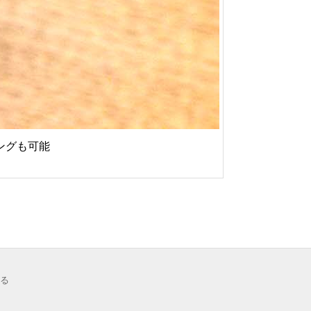
ングも可能
る