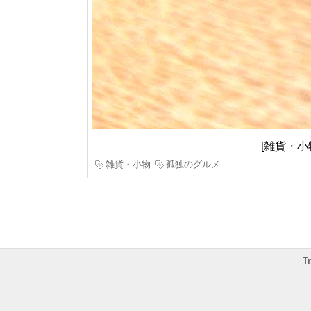
[雑貨・
雑貨・小物
孤独のグルメ
T