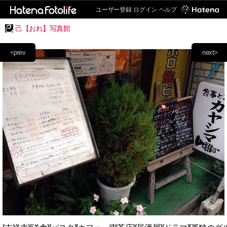
ユーザー登録
ログイン
ヘルプ
己【おれ】写真館
<prev
next>