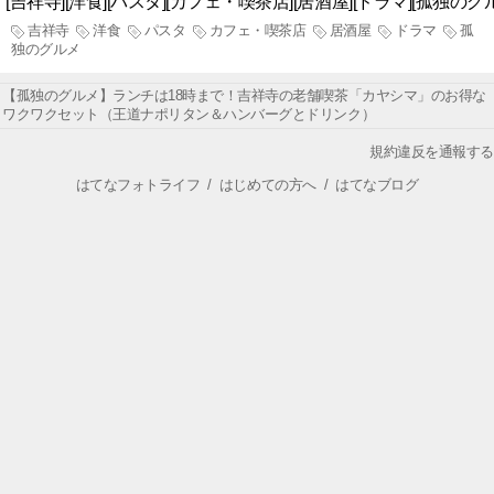
[吉祥寺][洋食][パスタ][カフェ・喫茶店][居酒屋][ドラマ][孤
吉祥寺
洋食
パスタ
カフェ・喫茶店
居酒屋
ドラマ
孤
独のグルメ
【孤独のグルメ】ランチは18時まで！吉祥寺の老舗喫茶「カヤシマ」のお得な
ワクワクセット（王道ナポリタン＆ハンバーグとドリンク）
規約違反を通報する
はてなフォトライフ
/
はじめての方へ
/
はてなブログ